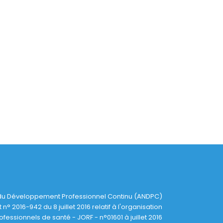
du Développement Professionnel Continu (ANDPC)
 n° 2016-942 du 8 juillet 2016 relatif à l'organisation
ssionnels de santé - JORF - n°01601 à juillet 2016